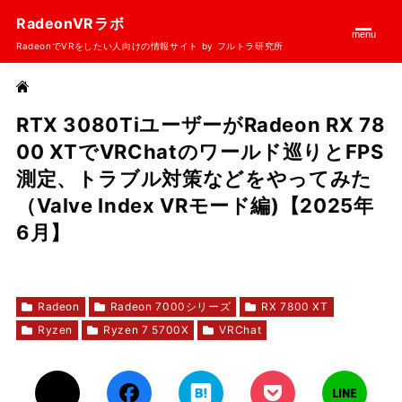
RadeonVRラボ
menu
RadeonでVRをしたい人向けの情報サイト by フルトラ研究所
>
Radeon
>
Radeon 7000シリーズ
HOME
RTX 3080TiユーザーがRadeon RX 78
00 XTでVRChatのワールド巡りとFPS
測定、トラブル対策などをやってみた
（Valve Index VRモード編)【2025年
6月】
2025.05.27
2025.07.30
Radeon
Radeon 7000シリーズ
RX 7800 XT
Ryzen
Ryzen 7 5700X
VRChat